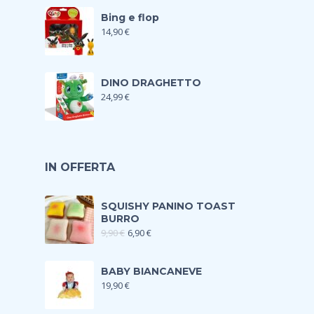
Bing e flop
14,90
€
DINO DRAGHETTO
24,99
€
IN OFFERTA
SQUISHY PANINO TOAST
BURRO
9,90
€
6,90
€
BABY BIANCANEVE
19,90
€