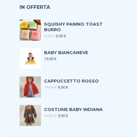
IN OFFERTA
SQUISHY PANINO TOAST
BURRO
9,90
€
6,90
€
BABY BIANCANEVE
19,90
€
CAPPUCCETTO ROSSO
19,90
€
9,90
€
COSTUME BABY INDIANA
16,90
€
9,90
€