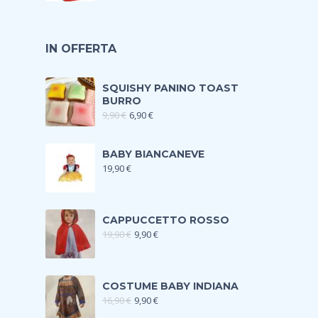
IN OFFERTA
SQUISHY PANINO TOAST
BURRO
9,90
€
6,90
€
BABY BIANCANEVE
19,90
€
CAPPUCCETTO ROSSO
19,90
€
9,90
€
COSTUME BABY INDIANA
16,90
€
9,90
€