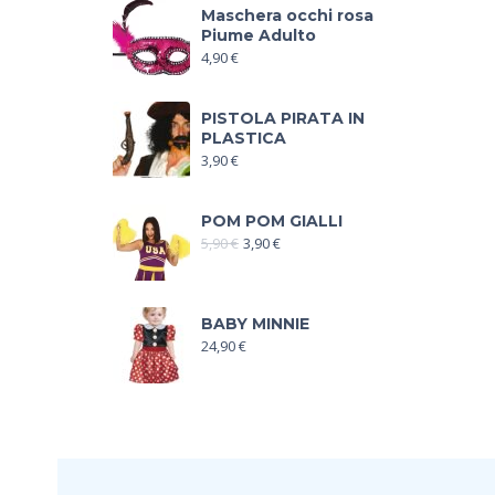
Maschera occhi rosa
Piume Adulto
4,90
€
PISTOLA PIRATA IN
PLASTICA
3,90
€
POM POM GIALLI
5,90
€
3,90
€
BABY MINNIE
24,90
€