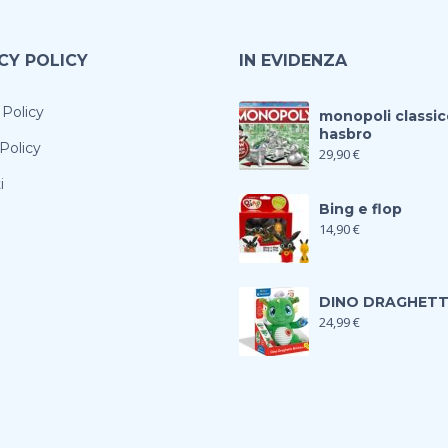
CY POLICY
IN EVIDENZA
 Policy
monopoli classic
hasbro
Policy
29,90
€
i
Bing e flop
14,90
€
DINO DRAGHET
24,99
€