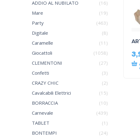
ADDIO AL NUBILATO
(16)
Mare
(19)
Party
(463)
Digitale
(8)
AR
Caramelle
(11)
3,
Giocattoli
(1058)
CLEMENTONI
(27)
Confetti
(3)
CRAZY CHIC
(2)
Cavalcabili Elettrici
(15)
BORRACCIA
(10)
Carnevale
(439)
TABLET
(1)
BONTEMPI
(24)