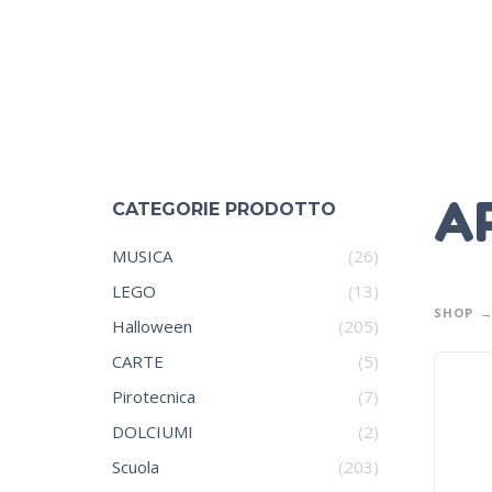
A
CATEGORIE PRODOTTO
MUSICA
(26)
LEGO
(13)
SHOP
Halloween
(205)
CARTE
(5)
Pirotecnica
(7)
DOLCIUMI
(2)
Scuola
(203)