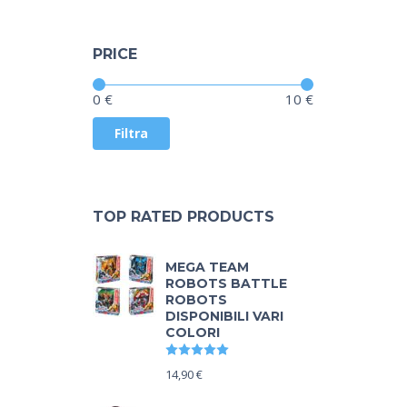
PRICE
Prezzo:
—
0 €
10 €
Filtra
TOP RATED PRODUCTS
MEGA TEAM
ROBOTS BATTLE
ROBOTS
DISPONIBILI VARI
COLORI
Valutato
5.00
su 5
14,90
€