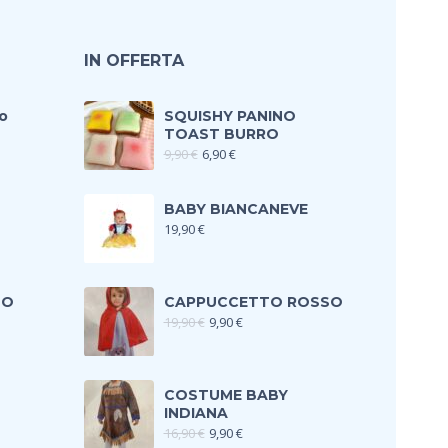
IN OFFERTA
o
SQUISHY PANINO
TOAST BURRO
9,90
€
6,90
€
BABY BIANCANEVE
19,90
€
TO
CAPPUCCETTO ROSSO
19,90
€
9,90
€
COSTUME BABY
INDIANA
16,90
€
9,90
€