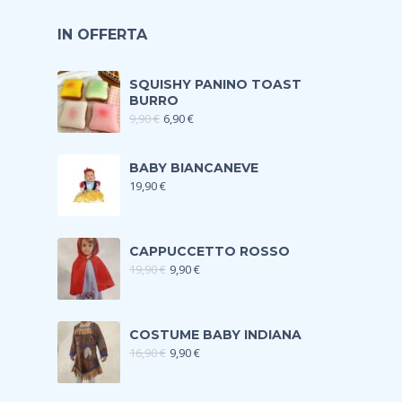
IN OFFERTA
SQUISHY PANINO TOAST
BURRO
9,90
€
6,90
€
BABY BIANCANEVE
19,90
€
CAPPUCCETTO ROSSO
19,90
€
9,90
€
COSTUME BABY INDIANA
16,90
€
9,90
€