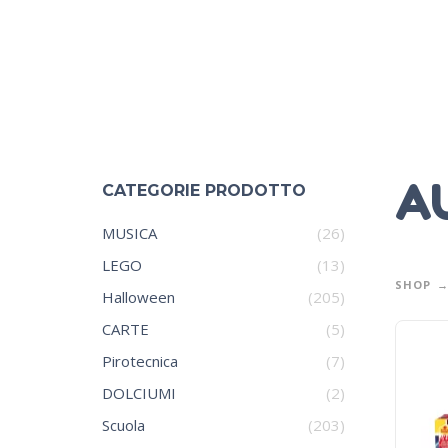
A
CATEGORIE PRODOTTO
MUSICA
(26)
LEGO
(13)
SHOP
Halloween
(205)
CARTE
(5)
Pirotecnica
(7)
DOLCIUMI
(2)
Scuola
(203)