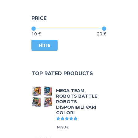
PRICE
Prezzo:
—
10 €
20 €
Filtra
TOP RATED PRODUCTS
MEGA TEAM
ROBOTS BATTLE
ROBOTS
DISPONIBILI VARI
COLORI
Valutato
5.00
su 5
14,90
€