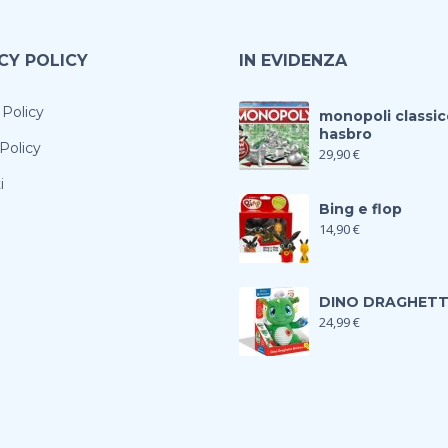
CY POLICY
IN EVIDENZA
 Policy
monopoli classic
hasbro
Policy
29,90
€
i
Bing e flop
14,90
€
DINO DRAGHET
24,99
€