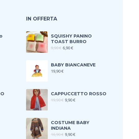
IN OFFERTA
o
SQUISHY PANINO
TOAST BURRO
9,90
€
6,90
€
BABY BIANCANEVE
19,90
€
TO
CAPPUCCETTO ROSSO
19,90
€
9,90
€
COSTUME BABY
INDIANA
16,90
€
9,90
€