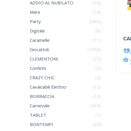
ADDIO AL NUBILATO
(16)
Mare
(19)
Party
(463)
Digitale
(8)
CA
Caramelle
(11)
19
Giocattoli
(1058)
CLEMENTONI
(27)
Confetti
(3)
CRAZY CHIC
(2)
Cavalcabili Elettrici
(15)
BORRACCIA
(10)
Carnevale
(439)
TABLET
(1)
BONTEMPI
(24)