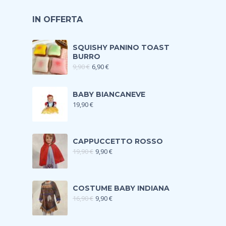
IN OFFERTA
SQUISHY PANINO TOAST
BURRO
9,90
€
6,90
€
BABY BIANCANEVE
19,90
€
CAPPUCCETTO ROSSO
19,90
€
9,90
€
COSTUME BABY INDIANA
16,90
€
9,90
€