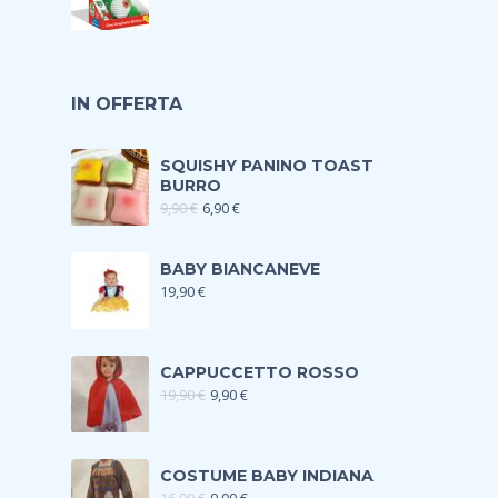
IN OFFERTA
SQUISHY PANINO TOAST
BURRO
9,90
€
6,90
€
BABY BIANCANEVE
19,90
€
CAPPUCCETTO ROSSO
19,90
€
9,90
€
COSTUME BABY INDIANA