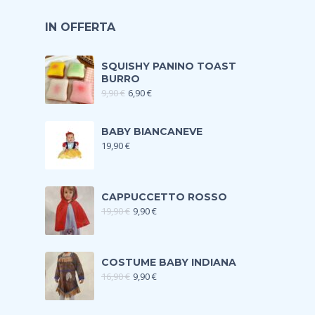
IN OFFERTA
SQUISHY PANINO TOAST
BURRO
9,90
€
6,90
€
BABY BIANCANEVE
19,90
€
CAPPUCCETTO ROSSO
19,90
€
9,90
€
COSTUME BABY INDIANA
16,90
€
9,90
€