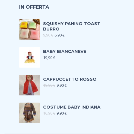
IN OFFERTA
SQUISHY PANINO TOAST
BURRO
9,90
€
6,90
€
BABY BIANCANEVE
19,90
€
CAPPUCCETTO ROSSO
19,90
€
9,90
€
COSTUME BABY INDIANA
16,90
€
9,90
€