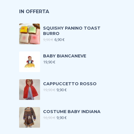
IN OFFERTA
SQUISHY PANINO TOAST
BURRO
9,90
€
6,90
€
BABY BIANCANEVE
19,90
€
CAPPUCCETTO ROSSO
19,90
€
9,90
€
COSTUME BABY INDIANA
16,90
€
9,90
€