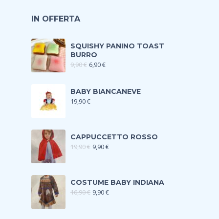
IN OFFERTA
SQUISHY PANINO TOAST
BURRO
9,90
€
6,90
€
BABY BIANCANEVE
19,90
€
CAPPUCCETTO ROSSO
19,90
€
9,90
€
COSTUME BABY INDIANA
16,90
€
9,90
€