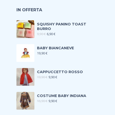
IN OFFERTA
SQUISHY PANINO TOAST
BURRO
9,90
€
6,90
€
BABY BIANCANEVE
19,90
€
CAPPUCCETTO ROSSO
19,90
€
9,90
€
COSTUME BABY INDIANA
16,90
€
9,90
€