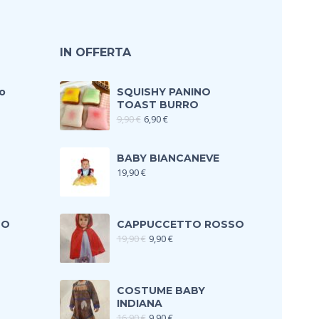
IN OFFERTA
o
SQUISHY PANINO
TOAST BURRO
9,90
€
6,90
€
BABY BIANCANEVE
19,90
€
TO
CAPPUCCETTO ROSSO
19,90
€
9,90
€
COSTUME BABY
INDIANA
16,90
€
9,90
€