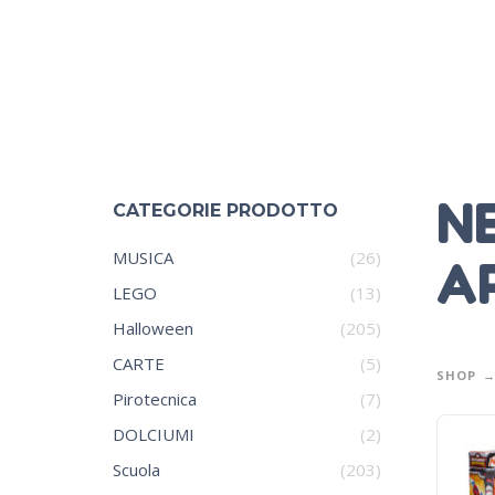
N
CATEGORIE PRODOTTO
MUSICA
(26)
A
LEGO
(13)
Halloween
(205)
CARTE
(5)
SHOP
Pirotecnica
(7)
DOLCIUMI
(2)
Scuola
(203)