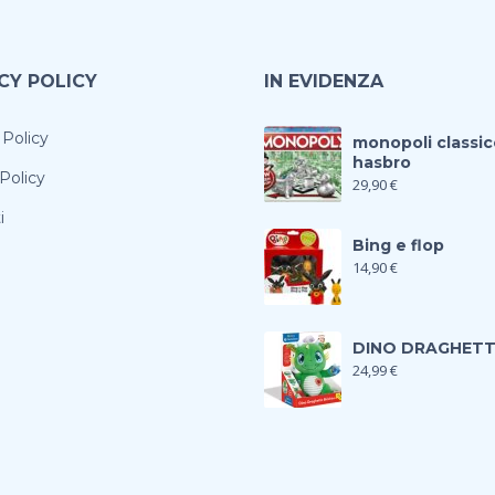
CY POLICY
IN EVIDENZA
 Policy
monopoli classic
hasbro
Policy
29,90
€
i
Bing e flop
14,90
€
DINO DRAGHET
24,99
€