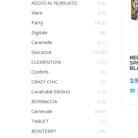
ADDIO AL NUBILATO
(16)
Mare
(19)
Party
(463)
Digitale
(8)
Caramelle
(11)
Giocattoli
(1058)
NE
CLEMENTONI
(27)
SP
BL
Confetti
(3)
2
CRAZY CHIC
(2)
Cavalcabili Elettrici
(15)
BORRACCIA
(10)
Carnevale
(439)
TABLET
(1)
BONTEMPI
(24)