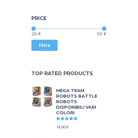
PRICE
Prezzo:
—
20 €
30 €
Filtra
TOP RATED PRODUCTS
MEGA TEAM
ROBOTS BATTLE
ROBOTS
DISPONIBILI VARI
COLORI
Valutato
5.00
su 5
14,90
€