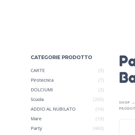
Pa
CATEGORIE PRODOTTO
CARTE
(5)
Ba
Pirotecnica
(7)
DOLCIUMI
(2)
Scuola
(203)
SHOP
ADDIO AL NUBILATO
(16)
PRODOTT
Mare
(19)
Party
(463)