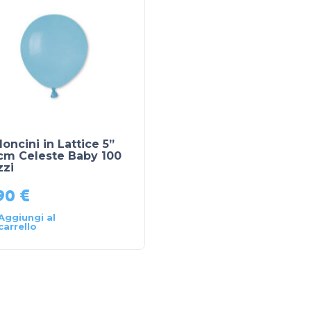
loncini in Lattice 5”
 cm Celeste Baby 100
zzi
90
€
Aggiungi al
carrello