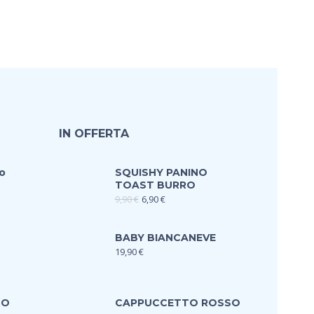
IN OFFERTA
o
SQUISHY PANINO
TOAST BURRO
9,90
€
6,90
€
BABY BIANCANEVE
19,90
€
TO
CAPPUCCETTO ROSSO