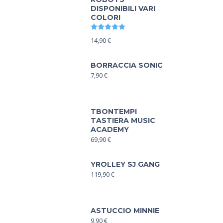
DISPONIBILI VARI
COLORI
Valutato
5.00
su 5
14,90
€
BORRACCIA SONIC
7,90
€
TBONTEMPI
TASTIERA MUSIC
ACADEMY
69,90
€
YROLLEY SJ GANG
119,90
€
ASTUCCIO MINNIE
9,90
€