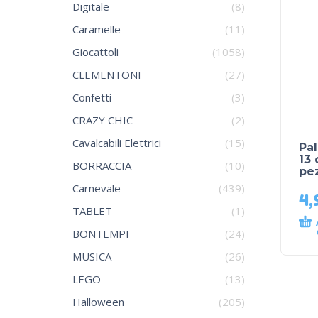
Digitale
(8)
Caramelle
(11)
Giocattoli
(1058)
CLEMENTONI
(27)
Confetti
(3)
CRAZY CHIC
(2)
Cavalcabili Elettrici
(15)
Pal
13
BORRACCIA
(10)
pe
Carnevale
(439)
4,
TABLET
(1)
BONTEMPI
(24)
MUSICA
(26)
LEGO
(13)
Halloween
(205)