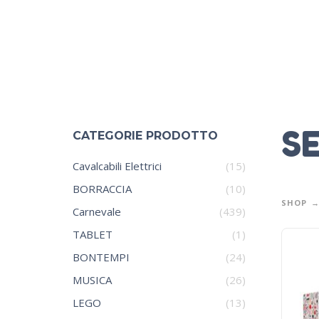
S
CATEGORIE PRODOTTO
Cavalcabili Elettrici
(15)
BORRACCIA
(10)
SHOP
Carnevale
(439)
TABLET
(1)
BONTEMPI
(24)
MUSICA
(26)
LEGO
(13)