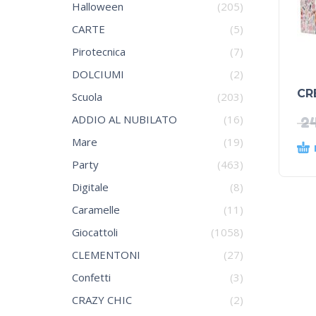
Halloween
(205)
CARTE
(5)
Pirotecnica
(7)
DOLCIUMI
(2)
CR
Scuola
(203)
ADDIO AL NUBILATO
(16)
2
Mare
(19)
Party
(463)
Digitale
(8)
Caramelle
(11)
Giocattoli
(1058)
CLEMENTONI
(27)
Confetti
(3)
CRAZY CHIC
(2)