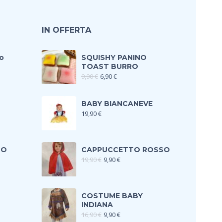
IN OFFERTA
o
SQUISHY PANINO
TOAST BURRO
9,90
€
6,90
€
BABY BIANCANEVE
19,90
€
TO
CAPPUCCETTO ROSSO
19,90
€
9,90
€
COSTUME BABY
INDIANA
16,90
€
9,90
€