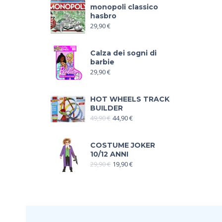
monopoli classico
hasbro
29,90
€
Calza dei sogni di
barbie
29,90
€
HOT WHEELS TRACK
BUILDER
49,90
€
44,90
€
COSTUME JOKER
10/12 ANNI
29,90
€
19,90
€