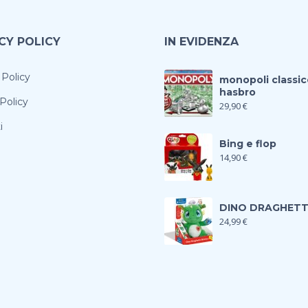
CY POLICY
IN EVIDENZA
 Policy
monopoli classic
hasbro
Policy
29,90
€
i
Bing e flop
14,90
€
DINO DRAGHET
24,99
€