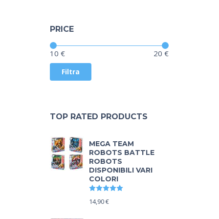
PRICE
Prezzo:
—
10 €
20 €
Filtra
TOP RATED PRODUCTS
MEGA TEAM
ROBOTS BATTLE
ROBOTS
DISPONIBILI VARI
COLORI
Valutato
5.00
su 5
14,90
€