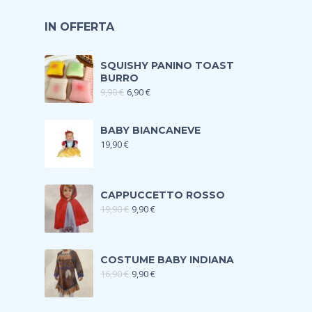
IN OFFERTA
SQUISHY PANINO TOAST
BURRO
9,90
€
6,90
€
BABY BIANCANEVE
19,90
€
CAPPUCCETTO ROSSO
19,90
€
9,90
€
COSTUME BABY INDIANA
16,90
€
9,90
€