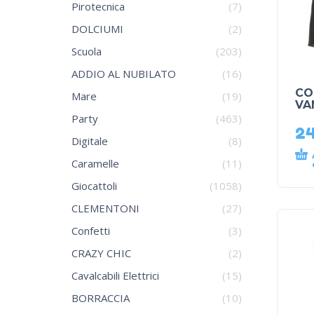
Pirotecnica
(7)
DOLCIUMI
(2)
Scuola
(203)
ADDIO AL NUBILATO
(16)
CO
Mare
(19)
VA
Party
(463)
2
Digitale
(8)
Caramelle
(11)
Giocattoli
(1058)
CLEMENTONI
(27)
Confetti
(3)
CRAZY CHIC
(2)
Cavalcabili Elettrici
(15)
BORRACCIA
(10)