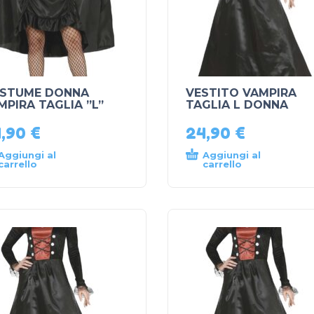
STUME DONNA
VESTITO VAMPIRA
MPIRA TAGLIA ”L”
TAGLIA L DONNA
4,90
€
24,90
€
Aggiungi al
Aggiungi al
carrello
carrello