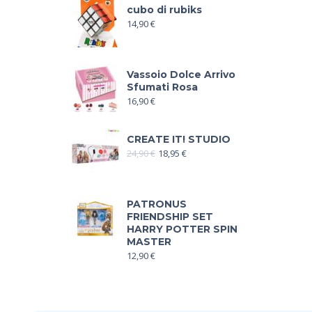
cubo di rubiks
14,90
€
Vassoio Dolce Arrivo
Sfumati Rosa
16,90
€
CREATE IT! STUDIO
24,90
€
18,95
€
PATRONUS
FRIENDSHIP SET
HARRY POTTER SPIN
MASTER
12,90
€