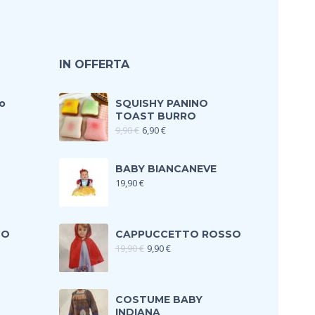
IN OFFERTA
o
SQUISHY PANINO
TOAST BURRO
9,90
€
6,90
€
BABY BIANCANEVE
19,90
€
TO
CAPPUCCETTO ROSSO
19,90
€
9,90
€
COSTUME BABY
INDIANA