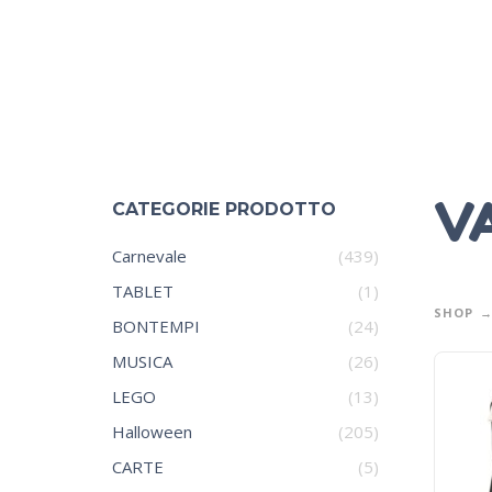
V
CATEGORIE PRODOTTO
Carnevale
(439)
TABLET
(1)
SHOP
BONTEMPI
(24)
MUSICA
(26)
LEGO
(13)
Halloween
(205)
CARTE
(5)