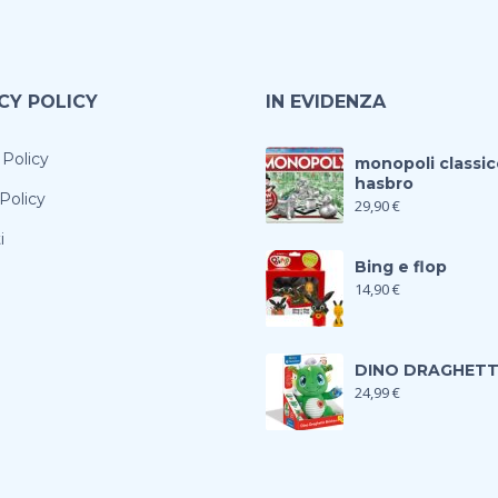
CY POLICY
IN EVIDENZA
 Policy
monopoli classic
hasbro
Policy
29,90
€
i
Bing e flop
14,90
€
DINO DRAGHET
24,99
€