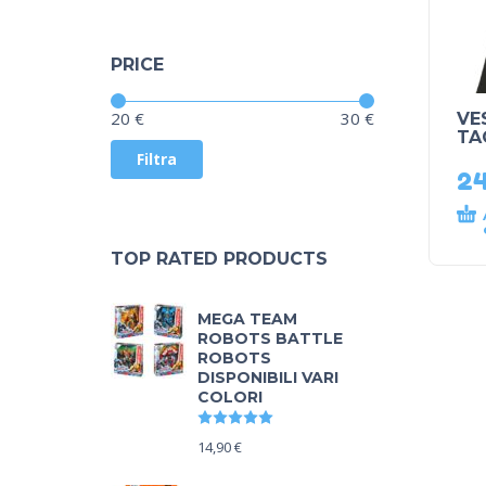
PRICE
Prezzo:
—
20 €
30 €
VE
TA
Filtra
2
TOP RATED PRODUCTS
MEGA TEAM
ROBOTS BATTLE
ROBOTS
DISPONIBILI VARI
COLORI
Valutato
5.00
su 5
14,90
€