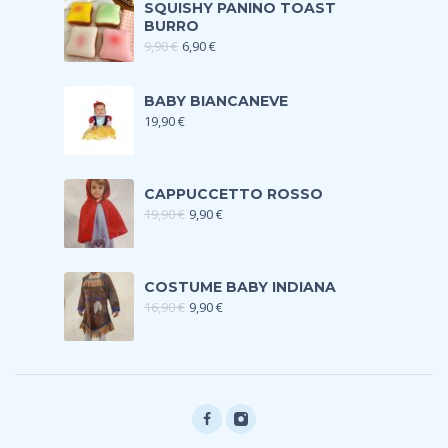
SQUISHY PANINO TOAST
BURRO
9,90
€
6,90
€
BABY BIANCANEVE
19,90
€
CAPPUCCETTO ROSSO
19,90
€
9,90
€
COSTUME BABY INDIANA
16,90
€
9,90
€