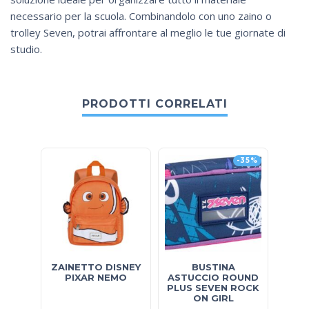
necessario per la scuola. Combinandolo con uno zaino o
trolley Seven, potrai affrontare al meglio le tue giornate di
studio.
PRODOTTI CORRELATI
-35%
ZAINETTO DISNEY
BUSTINA
MAX
PIXAR NEMO
ASTUCCIO ROUND
SKIF
PLUS SEVEN ROCK
BRAI
ON GIRL
RIG