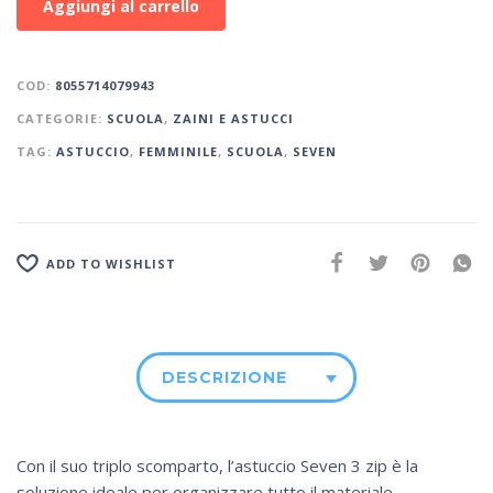
Aggiungi al carrello
COD:
8055714079943
CATEGORIE:
SCUOLA
,
ZAINI E ASTUCCI
TAG:
ASTUCCIO
,
FEMMINILE
,
SCUOLA
,
SEVEN
ADD TO WISHLIST
DESCRIZIONE
Con il suo triplo scomparto, l’astuccio Seven 3 zip è la
soluzione ideale per organizzare tutto il materiale