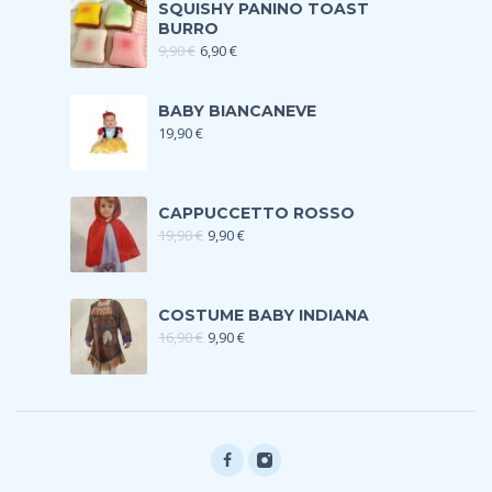
SQUISHY PANINO TOAST
BURRO
9,90
€
6,90
€
BABY BIANCANEVE
19,90
€
CAPPUCCETTO ROSSO
19,90
€
9,90
€
COSTUME BABY INDIANA
16,90
€
9,90
€