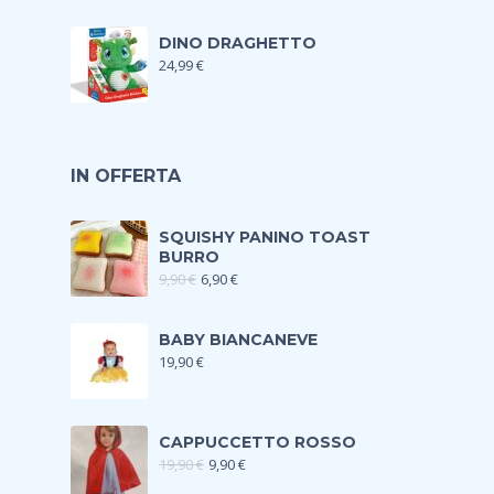
DINO DRAGHETTO
24,99
€
IN OFFERTA
SQUISHY PANINO TOAST
BURRO
9,90
€
6,90
€
BABY BIANCANEVE
19,90
€
CAPPUCCETTO ROSSO
19,90
€
9,90
€