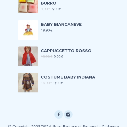
BURRO
9,90
€
6,90
€
BABY BIANCANEVE
19,90
€
CAPPUCCETTO ROSSO
19,90
€
9,90
€
COSTUME BABY INDIANA
16,90
€
9,90
€
© Copyright 2023/2024, Euro Fantasy di Emanuela Cadavere