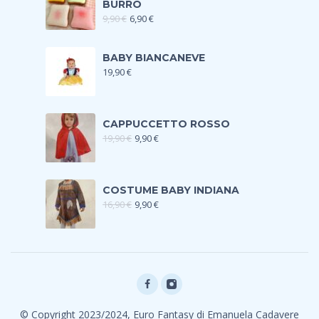
BURRO
9,90
€
6,90
€
BABY BIANCANEVE
19,90
€
CAPPUCCETTO ROSSO
19,90
€
9,90
€
COSTUME BABY INDIANA
16,90
€
9,90
€
© Copyright 2023/2024, Euro Fantasy di Emanuela Cadavere