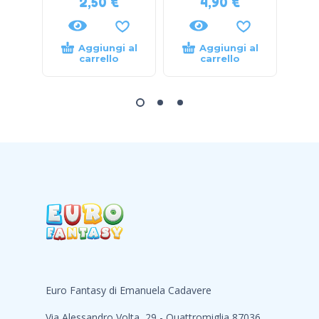
2,50
€
4,90
€
Aggiungi al
Aggiungi al
carrello
carrello
Euro Fantasy di Emanuela Cadavere
Via Alessandro Volta, 29 - Quattromiglia 87036