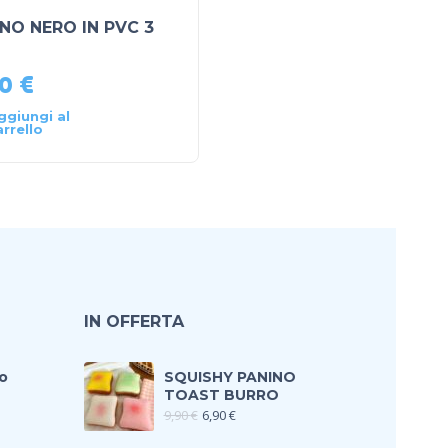
NO NERO IN PVC 3
costume batman 5/7
anni
90
€
29,90
€
39,90
€
ggiungi al
Aggiungi al
arrello
carrello
IN OFFERTA
o
SQUISHY PANINO
TOAST BURRO
9,90
€
6,90
€