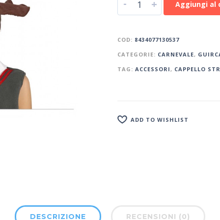
-
+
Aggiungi al 
COD:
8434077130537
CATEGORIE:
CARNEVALE
,
GUIRC
TAG:
ACCESSORI
,
CAPPELLO ST
ADD TO WISHLIST
DESCRIZIONE
RECENSIONI (0)