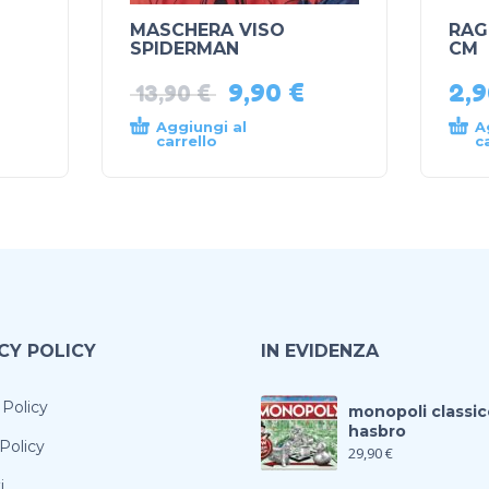
MASCHERA VISO
RAG
SPIDERMAN
CM
9,90
€
2,
13,90
€
Aggiungi al
A
carrello
c
CY POLICY
IN EVIDENZA
 Policy
monopoli classic
hasbro
Policy
29,90
€
i