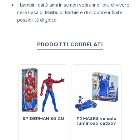
I bambini dai 3 anni in su non vedranno l’ora di vivere
nella Casa di Malibu di Barbie e di scoprire infinite
possibilità di gioco!
PRODOTTI CORRELATI
SPIDERMAN 30 CM
PJ MASKS veicolo
E
luminoso catboy
C
RAD