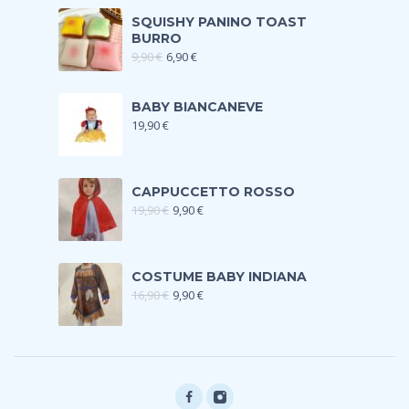
SQUISHY PANINO TOAST
BURRO
9,90
€
6,90
€
BABY BIANCANEVE
19,90
€
CAPPUCCETTO ROSSO
19,90
€
9,90
€
COSTUME BABY INDIANA
16,90
€
9,90
€