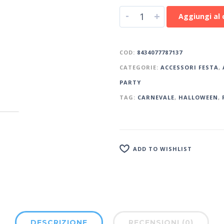
-
+
Aggiungi al 
COD:
8434077787137
CATEGORIE:
ACCESSORI FESTA
,
PARTY
TAG:
CARNEVALE
,
HALLOWEEN
,
ADD TO WISHLIST
DESCRIZIONE
RECENSIONI (0)