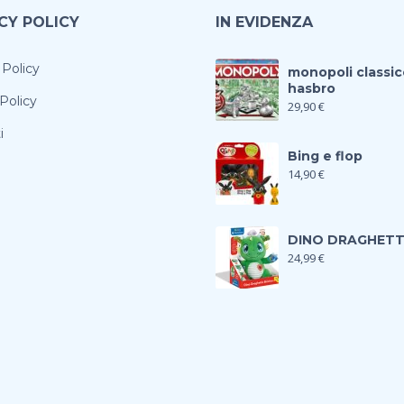
CY POLICY
IN EVIDENZA
 Policy
monopoli classic
hasbro
Policy
29,90
€
i
Bing e flop
14,90
€
DINO DRAGHET
24,99
€