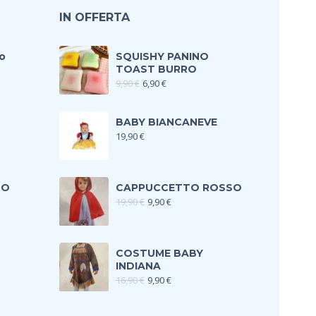
IN OFFERTA
o
SQUISHY PANINO
TOAST BURRO
9,90
€
6,90
€
BABY BIANCANEVE
19,90
€
TO
CAPPUCCETTO ROSSO
19,90
€
9,90
€
COSTUME BABY
INDIANA
16,90
€
9,90
€