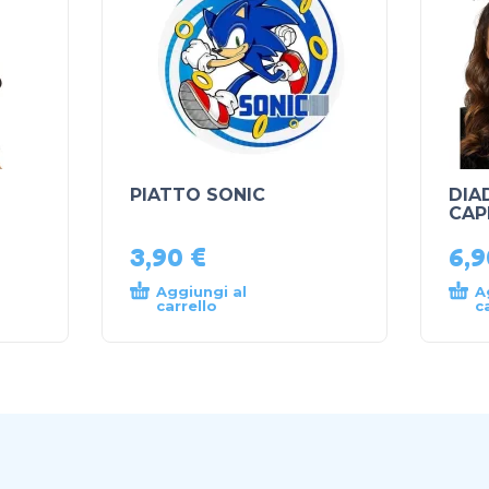
PIATTO SONIC
DIA
CAP
3,90
€
6,
Aggiungi al
A
carrello
c