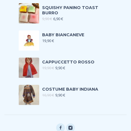
SQUISHY PANINO TOAST
BURRO
9,90
€
6,90
€
BABY BIANCANEVE
19,90
€
CAPPUCCETTO ROSSO
19,90
€
9,90
€
COSTUME BABY INDIANA
16,90
€
9,90
€