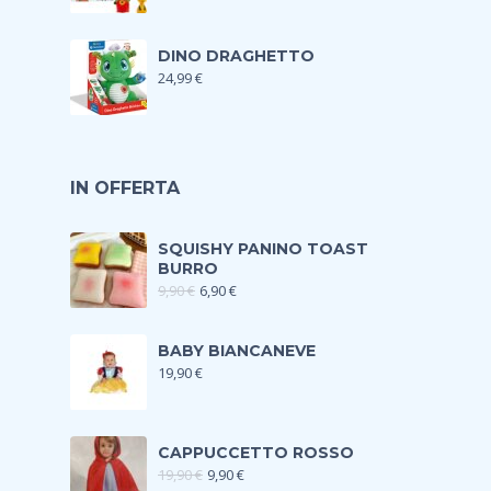
DINO DRAGHETTO
24,99
€
IN OFFERTA
SQUISHY PANINO TOAST
BURRO
9,90
€
6,90
€
BABY BIANCANEVE
19,90
€
CAPPUCCETTO ROSSO
19,90
€
9,90
€