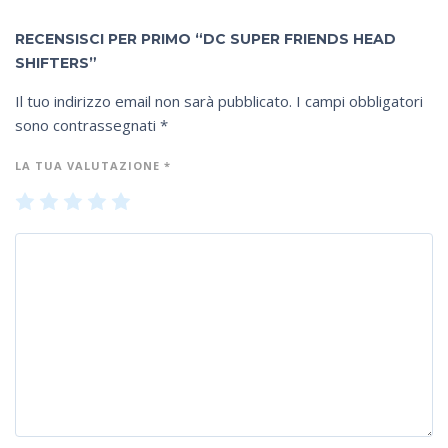
RECENSISCI PER PRIMO “DC SUPER FRIENDS HEAD
SHIFTERS”
Il tuo indirizzo email non sarà pubblicato.
I campi obbligatori
sono contrassegnati
*
LA TUA VALUTAZIONE
*
1
2
3
4
5