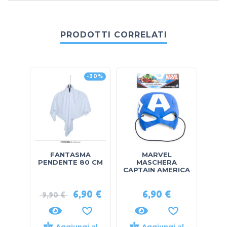
PRODOTTI CORRELATI
-30%
FANTASMA
MARVEL
PENDENTE 80 CM
MASCHERA
S
CAPTAIN AMERICA
6,90
€
6,90
€
9,90
€
Aggiungi al
Aggiungi al