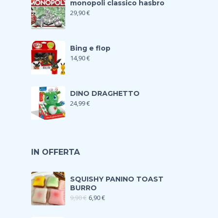
monopoli classico hasbro
29,90
€
Bing e flop
14,90
€
DINO DRAGHETTO
24,99
€
IN OFFERTA
SQUISHY PANINO TOAST
BURRO
9,90
€
6,90
€