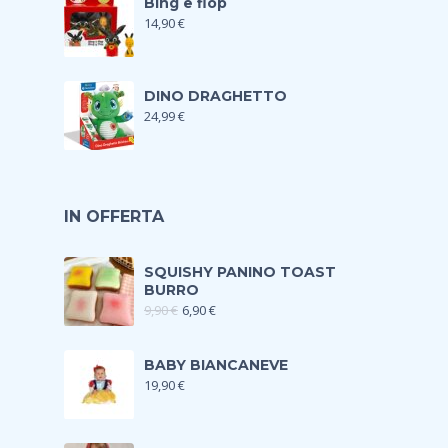
Bing e flop
14,90
€
DINO DRAGHETTO
24,99
€
IN OFFERTA
SQUISHY PANINO TOAST
BURRO
9,90
€
6,90
€
BABY BIANCANEVE
19,90
€