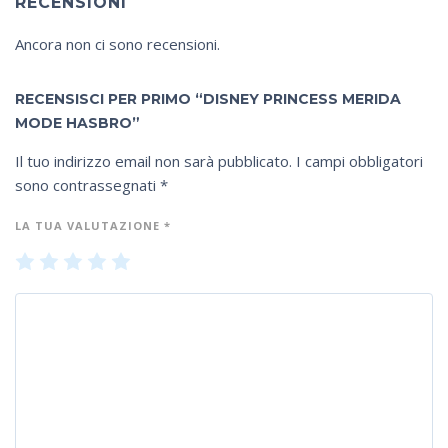
RECENSIONI
Ancora non ci sono recensioni.
RECENSISCI PER PRIMO “DISNEY PRINCESS MERIDA
MODE HASBRO”
Il tuo indirizzo email non sarà pubblicato.
I campi obbligatori
sono contrassegnati
*
LA TUA VALUTAZIONE
*
1
2
3
4
5