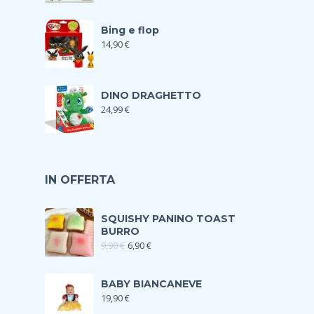
Bing e flop
14,90
€
DINO DRAGHETTO
24,99
€
IN OFFERTA
SQUISHY PANINO TOAST
BURRO
9,90
€
6,90
€
BABY BIANCANEVE
19,90
€