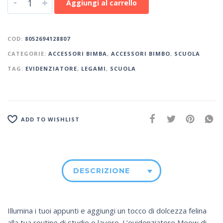
-
+
Aggiungi al carrello
COD:
8052694128807
CATEGORIE:
ACCESSORI BIMBA
,
ACCESSORI BIMBO
,
SCUOLA
TAG:
EVIDENZIATORE
,
LEGAMI
,
SCUOLA
ADD TO WISHLIST
DESCRIZIONE
Illumina i tuoi appunti e aggiungi un tocco di dolcezza felina
alla tua routine di studio o lavoro. L’evidenziatore Meow di