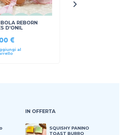
BOLA REBORN
lego classic 10713
ES D’ONIL
,00
€
29,90
€
39,90
€
ggiungi al
Leggi tutto
arrello
IN OFFERTA
o
SQUISHY PANINO
TOAST BURRO