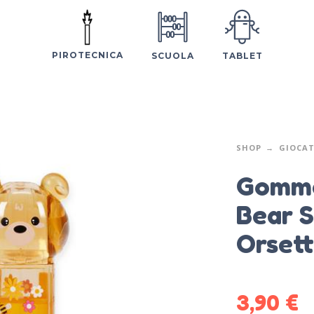
PIROTECNICA
SCUOLA
TABLET
SHOP
GIOCAT
Gomma
Bear 
Orset
3,90
€