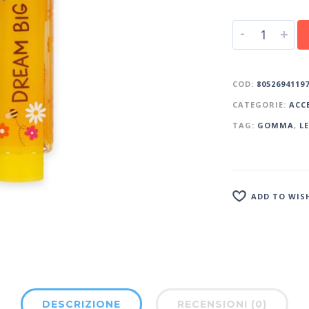
-
+
COD:
8052694119
CATEGORIE:
ACC
TAG:
GOMMA
,
L
ADD TO WIS
DESCRIZIONE
RECENSIONI (0)