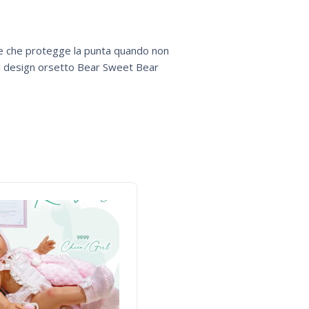
le che protegge la punta quando non
 il design orsetto Bear Sweet Bear
-2