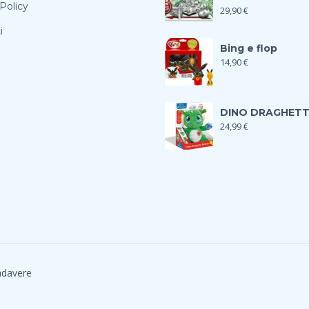
Policy
29,90
€
i
Bing e flop
14,90
€
DINO DRAGHET
24,99
€
adavere