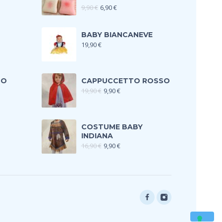
9,90
€
6,90
€
BABY BIANCANEVE
19,90
€
TO
CAPPUCCETTO ROSSO
19,90
€
9,90
€
COSTUME BABY
INDIANA
16,90
€
9,90
€