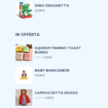
DINO DRAGHETTO
24,99
€
IN OFFERTA
SQUISHY PANINO TOAST
BURRO
9,90
€
6,90
€
BABY BIANCANEVE
19,90
€
CAPPUCCETTO ROSSO
19,90
€
9,90
€