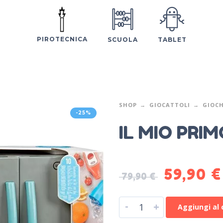
PIROTECNICA
SCUOLA
TABLET
SHOP
GIOCATTOLI
GIOCH
-25%
IL MIO PRI
59,90
€
79,90
€
-
+
Aggiungi al 