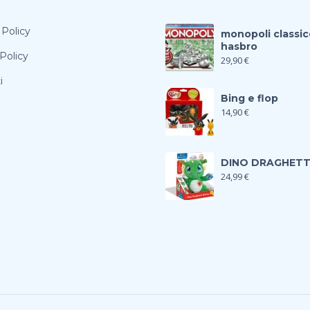
 Policy
monopoli classic
hasbro
Policy
29,90
€
i
Bing e flop
14,90
€
DINO DRAGHET
24,99
€