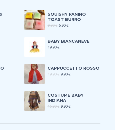
o
SQUISHY PANINO
TOAST BURRO
9,90
€
6,90
€
BABY BIANCANEVE
19,90
€
TO
CAPPUCCETTO ROSSO
19,90
€
9,90
€
COSTUME BABY
INDIANA
16,90
€
9,90
€