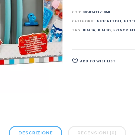
COD:
0050743175060
CATEGORIE:
GIOCATTOLI
,
GIOC
TAG:
BIMBA
,
BIMBO
,
FRIGORIFE
ADD TO WISHLIST
DESCRIZIONE
RECENSIONI (0)