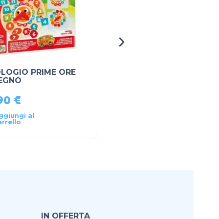
LOGIO PRIME ORE
cubo di rubiks
LEGNO
,90
€
14,90
€
ggiungi al
Aggiungi al
arrello
carrello
IN OFFERTA