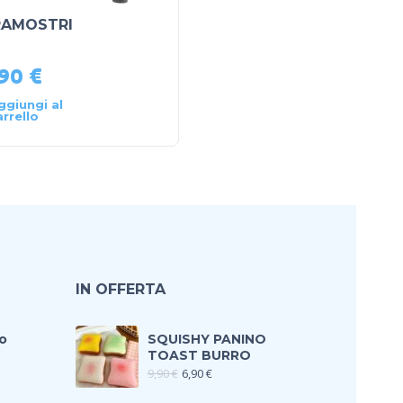
IRAMOSTRI
SPIDERMAN 30 CM
,90
€
16,99
€
ggiungi al
Aggiungi al
arrello
carrello
IN OFFERTA
o
SQUISHY PANINO
TOAST BURRO
9,90
€
6,90
€