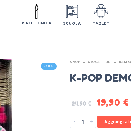
PIROTECNICA
SCUOLA
TABLET
SHOP
GIOCATTOLI
BAMBO
-20%
K-POP DEM
19,90
€
24,90
€
-
+
Aggiungi al 