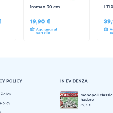
iroman 30 cm
I T
€
19,90
€
39
Aggiungi al
A
carrello
c
CY POLICY
IN EVIDENZA
 Policy
monopoli classic
hasbro
Policy
29,90
€
i