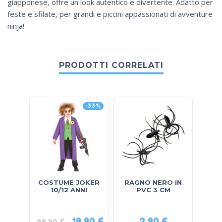
giapponese, offre un look autentico e divertente. Adatto per
feste e sfilate, per grandi e piccini appassionati di avventure
ninja!
PRODOTTI CORRELATI
-33%
COSTUME JOKER
RAGNO NERO IN
cos
10/12 ANNI
PVC 3 CM
19,90
€
2,90
€
29,90
€