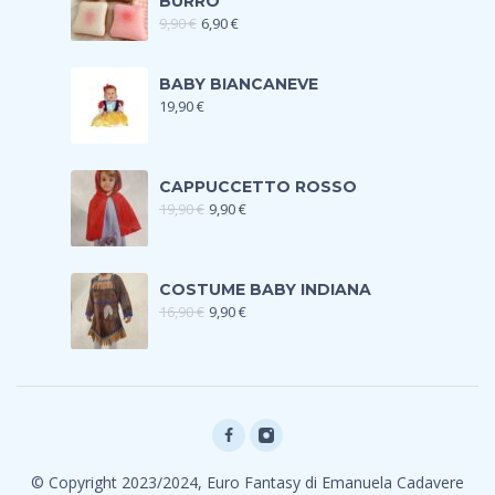
BURRO
9,90
€
6,90
€
BABY BIANCANEVE
19,90
€
CAPPUCCETTO ROSSO
19,90
€
9,90
€
COSTUME BABY INDIANA
16,90
€
9,90
€
© Copyright 2023/2024, Euro Fantasy di Emanuela Cadavere