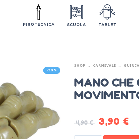
PIROTECNICA
SCUOLA
TABLET
SHOP
CARNEVALE
GUIRC
-20%
MANO CHE 
MOVIMENT
3,90
€
4,90
€