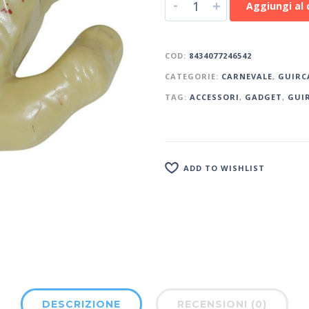
-
+
Aggiungi al 
COD:
8434077246542
CATEGORIE:
CARNEVALE
,
GUIRC
TAG:
ACCESSORI
,
GADGET
,
GUI
ADD TO WISHLIST
DESCRIZIONE
RECENSIONI (0)