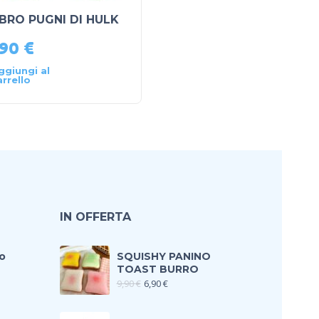
BRO PUGNI DI HULK
L’IMPICCATO
,90
€
14,90
€
ggiungi al
Aggiungi al
arrello
carrello
IN OFFERTA
o
SQUISHY PANINO
TOAST BURRO
9,90
€
6,90
€