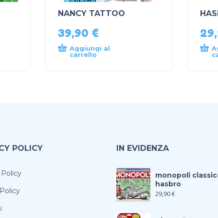
NANCY TATTOO
HAS
39,90
€
29
Aggiungi al
A
carrello
c
CY POLICY
IN EVIDENZA
 Policy
monopoli classic
hasbro
Policy
29,90
€
i