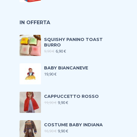
IN OFFERTA
SQUISHY PANINO TOAST
BURRO
9,90
€
6,90
€
BABY BIANCANEVE
19,90
€
CAPPUCCETTO ROSSO
19,90
€
9,90
€
COSTUME BABY INDIANA
16,90
€
9,90
€