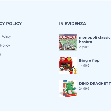
CY POLICY
IN EVIDENZA
 Policy
monopoli classic
hasbro
Policy
29,90
€
i
Bing e flop
14,90
€
DINO DRAGHET
24,99
€