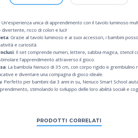
: Un’esperienza unica di apprendimento con il tavolo luminoso mul
ivertente, ricco di colori e luci!
leta
: Grazie al tavolo luminoso e ai suoi accessori, i bambini poss
tività e curiosità.
Inclusi
: Il set comprende numeri, lettere, sabbia magica, stenci
 stimolare l’apprendimento attraverso il gioco.
usa
: La bambola Nenuco di 35 cm, con corpo rigido e grembiulino 
ducative e diventare una compagna di gioco ideale.
u
: Perfetto per bambini dai 3 anni in su, Nenuco Smart School aiuta
rendimento, stimolando lo sviluppo delle loro abilità sociali e cogn
PRODOTTI CORRELATI