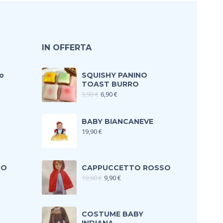
IN OFFERTA
o
SQUISHY PANINO
TOAST BURRO
9,90
€
6,90
€
BABY BIANCANEVE
19,90
€
TO
CAPPUCCETTO ROSSO
19,90
€
9,90
€
COSTUME BABY
INDIANA