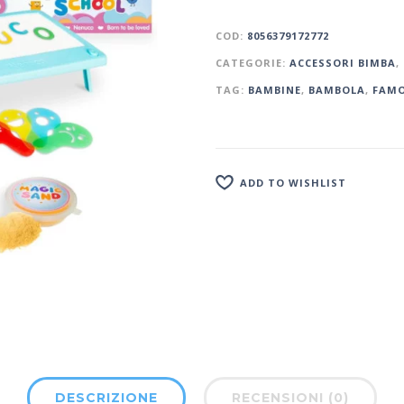
COD:
8056379172772
CATEGORIE:
ACCESSORI BIMBA
,
TAG:
BAMBINE
,
BAMBOLA
,
FAM
ADD TO WISHLIST
DESCRIZIONE
RECENSIONI (0)