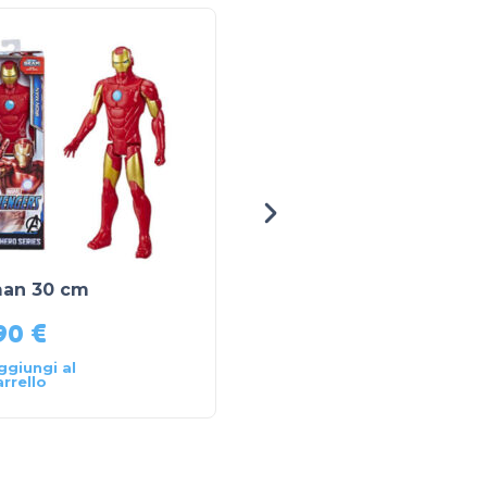
man 30 cm
cubo di rubiks
,90
€
14,90
€
ggiungi al
Aggiungi al
arrello
carrello