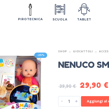
PIROTECNICA
SCUOLA
TABLET
SHOP
GIOCATTOLI
ACCES
-25%
NENUCO S
29,90
€
39,90
€
-
+
Aggiungi al 