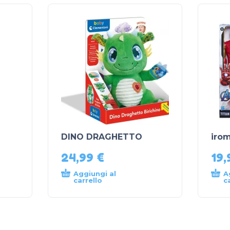
DINO DRAGHETTO
iro
24,99
€
19
Aggiungi al
A
carrello
c