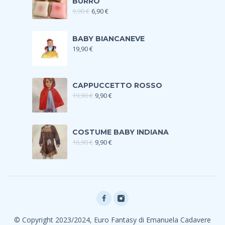
BURRO
9,90
€
6,90
€
BABY BIANCANEVE
19,90
€
CAPPUCCETTO ROSSO
19,90
€
9,90
€
COSTUME BABY INDIANA
16,90
€
9,90
€
© Copyright 2023/2024, Euro Fantasy di Emanuela Cadavere