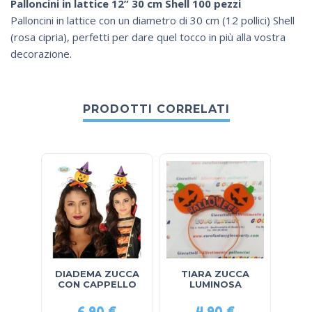
Palloncini in lattice 12” 30 cm Shell 100 pezzi
Palloncini in lattice con un diametro di 30 cm (12 pollici) Shell
(rosa cipria), perfetti per dare quel tocco in più alla vostra
decorazione.
PRODOTTI CORRELATI
DIADEMA ZUCCA
TIARA ZUCCA
TI
CON CAPPELLO
LUMINOSA
6,90
€
4,90
€