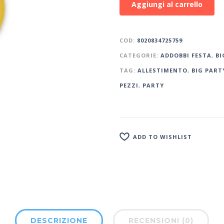
Aggiungi al carrello
COD:
8020834725759
CATEGORIE:
ADDOBBI FESTA
,
BI
TAG:
ALLESTIMENTO
,
BIG PART
PEZZI
,
PARTY
ADD TO WISHLIST
DESCRIZIONE
RECENSIONI (0)