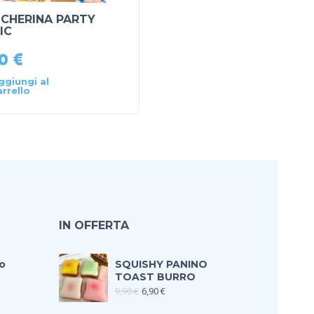
CHERINA PARTY
BUSTA PALLONCINI 5″
IC
13CM ROSA BABY
90
€
4,90
€
ggiungi al
Aggiungi al
arrello
carrello
IN OFFERTA
o
SQUISHY PANINO
TOAST BURRO
9,90
€
6,90
€