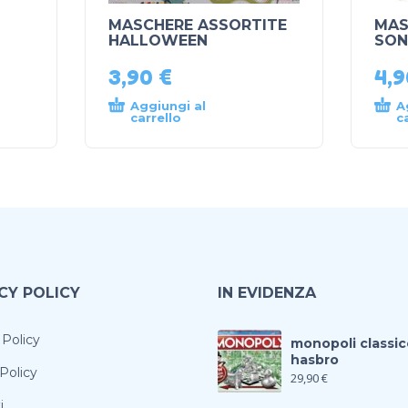
MASCHERE ASSORTITE
MAS
HALLOWEEN
SON
3,90
€
4,
Aggiungi al
A
carrello
c
CY POLICY
IN EVIDENZA
 Policy
monopoli classic
hasbro
Policy
29,90
€
i