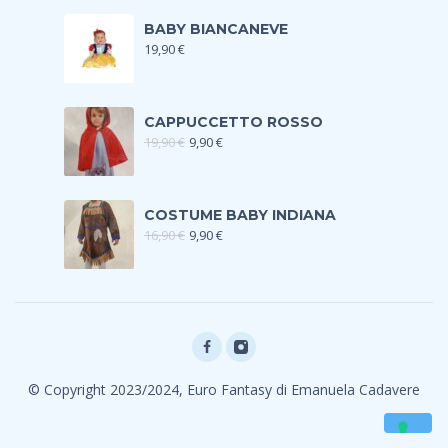
BABY BIANCANEVE
19,90
€
CAPPUCCETTO ROSSO
19,90
€
9,90
€
COSTUME BABY INDIANA
16,90
€
9,90
€
© Copyright 2023/2024, Euro Fantasy di Emanuela Cadavere