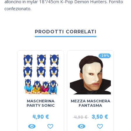
alloncino in mylar 18″/45cm K-Pop Demon Hunters. Fornito
confezionato.
PRODOTTI CORRELATI
-29%
MASCHERINA
MEZZA MASCHERA
CER
PARTY SONIC
FANTASMA
4,90
€
3,50
€
4,90
€