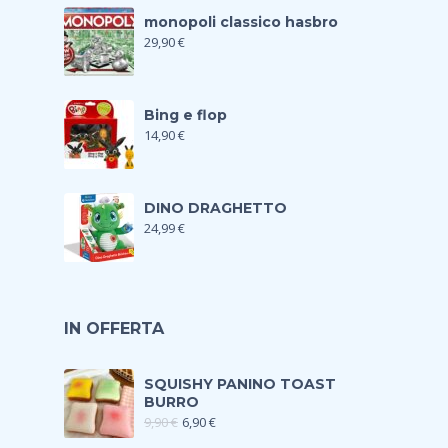
monopoli classico hasbro
29,90
€
Bing e flop
14,90
€
DINO DRAGHETTO
24,99
€
IN OFFERTA
SQUISHY PANINO TOAST
BURRO
9,90
€
6,90
€