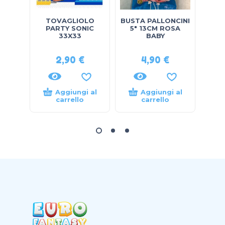
TOVAGLIOLO
BUSTA PALLONCINI
myl
PARTY SONIC
5″ 13CM ROSA
33X33
BABY
2,90
€
4,90
€
5,
Aggiungi al
Aggiungi al
carrello
carrello