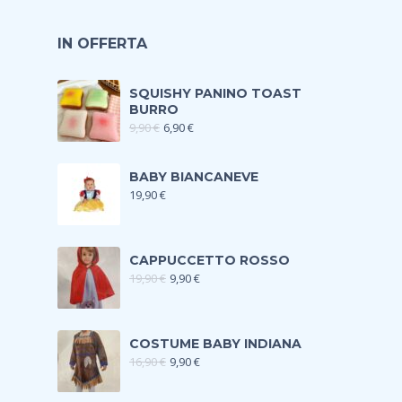
IN OFFERTA
SQUISHY PANINO TOAST
BURRO
9,90
€
6,90
€
BABY BIANCANEVE
19,90
€
CAPPUCCETTO ROSSO
19,90
€
9,90
€
COSTUME BABY INDIANA
16,90
€
9,90
€