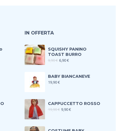
IN OFFERTA
o
SQUISHY PANINO
TOAST BURRO
9,90
€
6,90
€
BABY BIANCANEVE
19,90
€
TO
CAPPUCCETTO ROSSO
19,90
€
9,90
€
COSTUME BABY