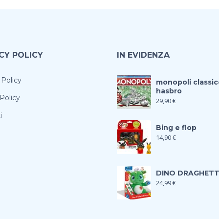
CY POLICY
IN EVIDENZA
 Policy
monopoli classic
hasbro
Policy
29,90
€
i
Bing e flop
14,90
€
DINO DRAGHET
24,99
€