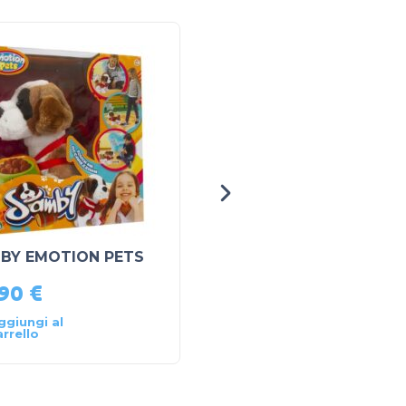
BY EMOTION PETS
iroman 30 cm
,90
€
19,90
€
ggiungi al
Aggiungi al
arrello
carrello