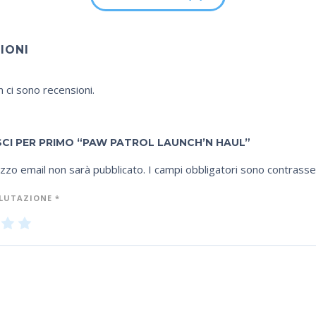
IONI
 ci sono recensioni.
SCI PER PRIMO “PAW PATROL LAUNCH’N HAUL”
rizzo email non sarà pubblicato.
I campi obbligatori sono contrass
ALUTAZIONE
*
3
4
5