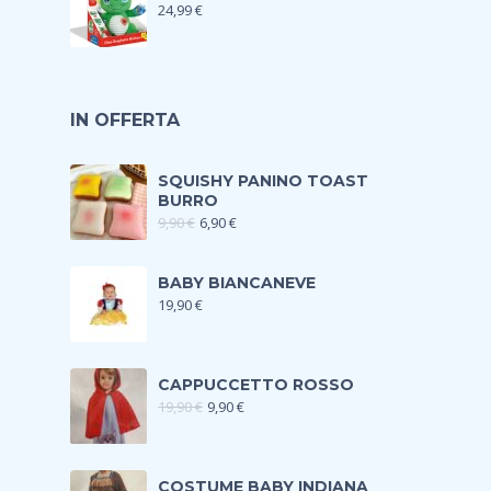
24,99
€
IN OFFERTA
SQUISHY PANINO TOAST
BURRO
9,90
€
6,90
€
BABY BIANCANEVE
19,90
€
CAPPUCCETTO ROSSO
19,90
€
9,90
€
COSTUME BABY INDIANA