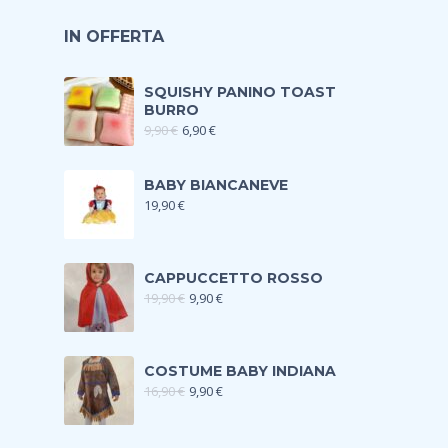
IN OFFERTA
SQUISHY PANINO TOAST
BURRO
9,90
€
6,90
€
BABY BIANCANEVE
19,90
€
CAPPUCCETTO ROSSO
19,90
€
9,90
€
COSTUME BABY INDIANA
16,90
€
9,90
€