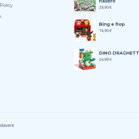
hasbro
Policy
29,90
€
i
Bing e flop
14,90
€
DINO DRAGHET
24,99
€
adavere