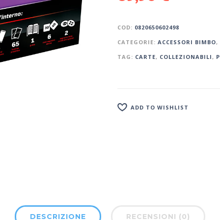
COD:
0820650602498
CATEGORIE:
ACCESSORI BIMBO
,
TAG:
CARTE
,
COLLEZIONABILI
,
ADD TO WISHLIST
DESCRIZIONE
RECENSIONI (0)