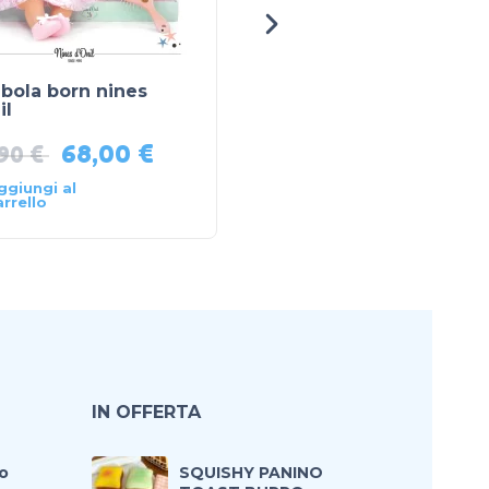
bola born nines
Bubiloons
il
68,00
€
12,90
€
,90
€
ggiungi al
Aggiungi al
arrello
carrello
IN OFFERTA
o
SQUISHY PANINO