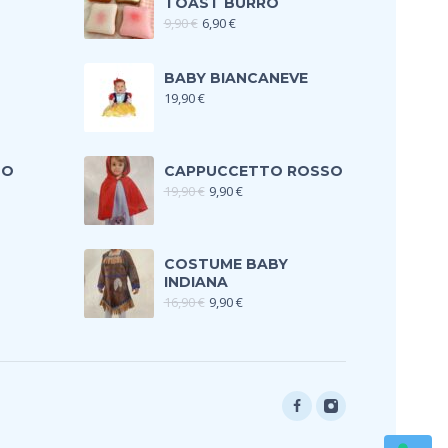
TOAST BURRO
9,90
€
6,90
€
BABY BIANCANEVE
19,90
€
TO
CAPPUCCETTO ROSSO
19,90
€
9,90
€
COSTUME BABY
INDIANA
16,90
€
9,90
€