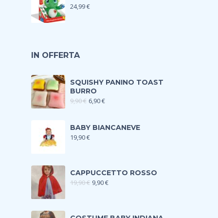
24,99
€
IN OFFERTA
SQUISHY PANINO TOAST
BURRO
9,90
€
6,90
€
BABY BIANCANEVE
19,90
€
CAPPUCCETTO ROSSO
19,90
€
9,90
€