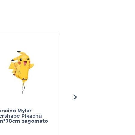
oncino Mylar
SCARLATO e VIOLETT
ershape Pikachu
RIVALI PREDESTINATI
m*78cm sagomato
SET ALLENATORE
FUORICLASSE (ITA)