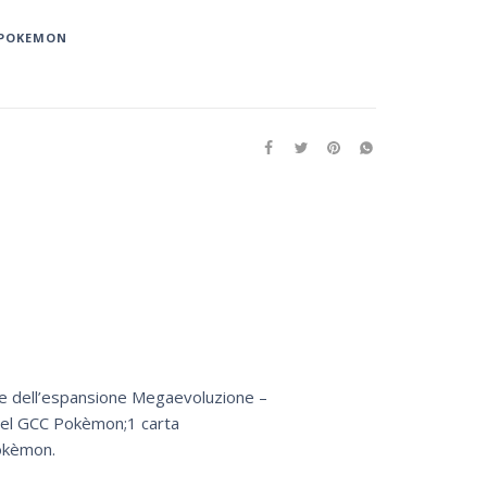
POKEMON
se dell’espansione Megaevoluzione –
del GCC Pokèmon;1 carta
Pokèmon.