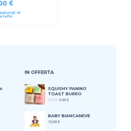
,00
€
79,90
€
ggiungi al
Leggi tutto
arrello
IN OFFERTA
o
SQUISHY PANINO
TOAST BURRO
9,90
€
6,90
€
BABY BIANCANEVE
19,90
€