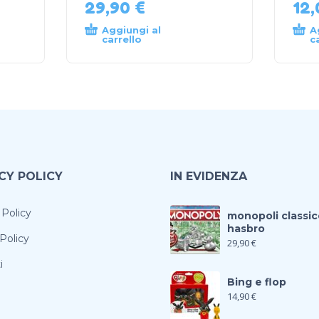
29,90
€
12
Aggiungi al
A
carrello
c
CY POLICY
IN EVIDENZA
 Policy
monopoli classic
hasbro
Policy
29,90
€
i
Bing e flop
14,90
€