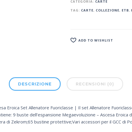
CATEGORIA:
CARTE
TAG:
CARTE
,
COLLEZIONE
,
ETB
,
ADD TO WISHLIST
DESCRIZIONE
RECENSIONI (0)
Eroica Set Allenatore Fuoriclasse | Il set Allenatore Fuoriclas
iene: 9 buste dell’espansione Megaevoluzione – Ascesa Eroica 
era di Zekrom;65 bustine protettive;Vari accessori per il GCC di 